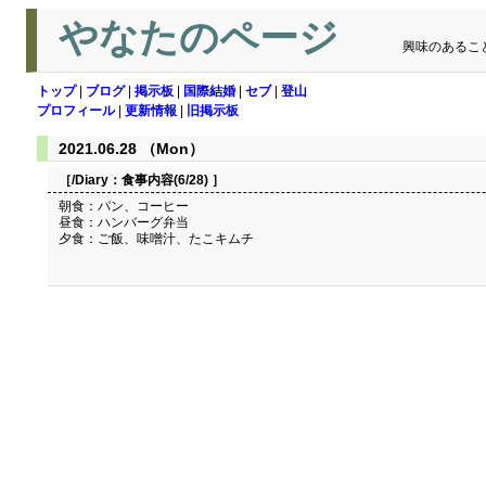
やなたのページ
興味のあるこ
トップ
|
ブログ
|
掲示板
|
国際結婚
|
セブ
|
登山
プロフィール
|
更新情報
|
旧掲示板
2021.06.28 （Mon）
［/Diary：
食事内容(6/28)
］
朝食：パン、コーヒー
昼食：ハンバーグ弁当
夕食：ご飯、味噌汁、たこキムチ