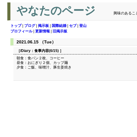
やなたのページ
興味のあるこ
トップ
|
ブログ
|
掲示板
|
国際結婚
|
セブ
|
登山
プロフィール
|
更新情報
|
旧掲示板
2021.06.15 （Tue）
［/Diary：
食事内容(6/15)
］
朝食：食パン２枚、コーヒー
昼食：おにぎり２個、カップ麺
夕食：ご飯、味噌汁、豚生姜焼き