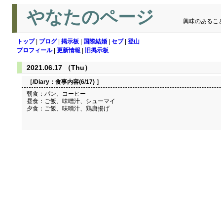
やなたのページ
興味のあるこ
トップ
|
ブログ
|
掲示板
|
国際結婚
|
セブ
|
登山
プロフィール
|
更新情報
|
旧掲示板
2021.06.17 （Thu）
［/Diary：
食事内容(6/17)
］
朝食：パン、コーヒー
昼食：ご飯、味噌汁、シューマイ
夕食：ご飯、味噌汁、鶏唐揚げ