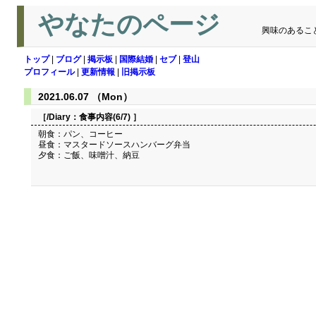
やなたのページ
興味のあるこ
トップ
|
ブログ
|
掲示板
|
国際結婚
|
セブ
|
登山
プロフィール
|
更新情報
|
旧掲示板
2021.06.07 （Mon）
［/Diary：
食事内容(6/7)
］
朝食：パン、コーヒー
昼食：マスタードソースハンバーグ弁当
夕食：ご飯、味噌汁、納豆