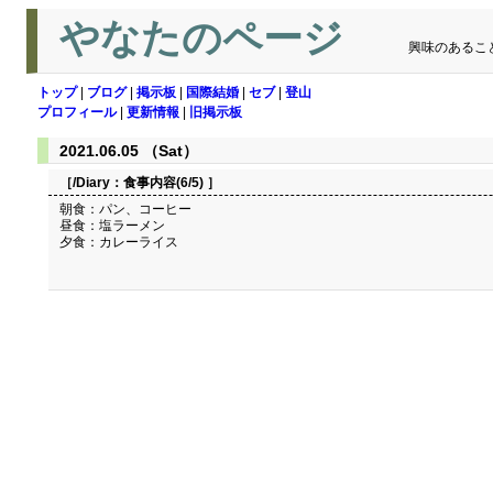
やなたのページ
興味のあるこ
トップ
|
ブログ
|
掲示板
|
国際結婚
|
セブ
|
登山
プロフィール
|
更新情報
|
旧掲示板
2021.06.05 （Sat）
［/Diary：
食事内容(6/5)
］
朝食：パン、コーヒー
昼食：塩ラーメン
夕食：カレーライス