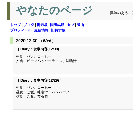
やなたのページ
興味のあるこ
トップ
|
ブログ
|
掲示板
|
国際結婚
|
セブ
|
登山
プロフィール
|
更新情報
|
旧掲示板
2020.12.30 （Wed）
［/Diary：
食事内容(12/30)
］
朝食：パン、コーヒー
夕食：ビーフペッパーライス、味噌汁
［/Diary：
食事内容(12/29)
］
朝食：パン、コーヒー
昼食：ご飯、味噌汁、ハンバーグ
夕食：ご飯、常夜鍋