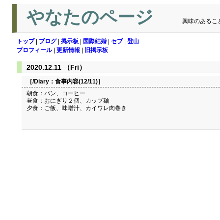
やなたのページ
興味のあるこ
トップ
|
ブログ
|
掲示板
|
国際結婚
|
セブ
|
登山
プロフィール
|
更新情報
|
旧掲示板
2020.12.11 （Fri）
［/Diary：
食事内容(12/11)
］
朝食：パン、コーヒー
昼食：おにぎり２個、カップ麺
夕食：ご飯、味噌汁、カイワレ肉巻き