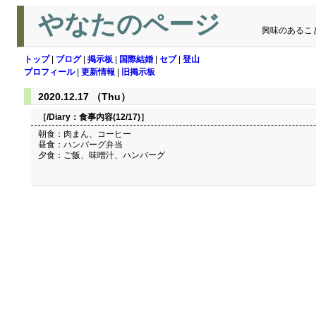
やなたのページ
興味のあるこ
トップ
|
ブログ
|
掲示板
|
国際結婚
|
セブ
|
登山
プロフィール
|
更新情報
|
旧掲示板
2020.12.17 （Thu）
［/Diary：
食事内容(12/17)
］
朝食：肉まん、コーヒー
昼食：ハンバーグ弁当
夕食：ご飯、味噌汁、ハンバーグ