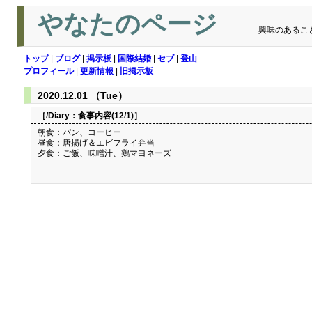
やなたのページ
興味のあるこ
トップ
|
ブログ
|
掲示板
|
国際結婚
|
セブ
|
登山
プロフィール
|
更新情報
|
旧掲示板
2020.12.01 （Tue）
［/Diary：
食事内容(12/1)
］
朝食：パン、コーヒー
昼食：唐揚げ＆エビフライ弁当
夕食：ご飯、味噌汁、鶏マヨネーズ