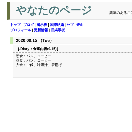
やなたのページ
興味のあるこ
トップ
|
ブログ
|
掲示板
|
国際結婚
|
セブ
|
登山
プロフィール
|
更新情報
|
旧掲示板
2020.09.15 （Tue）
［/Diary：
食事内容(9/15)
］
朝食：パン、コーヒー
昼食：パン、コーヒー
夕食：ご飯、味噌汁、唐揚げ