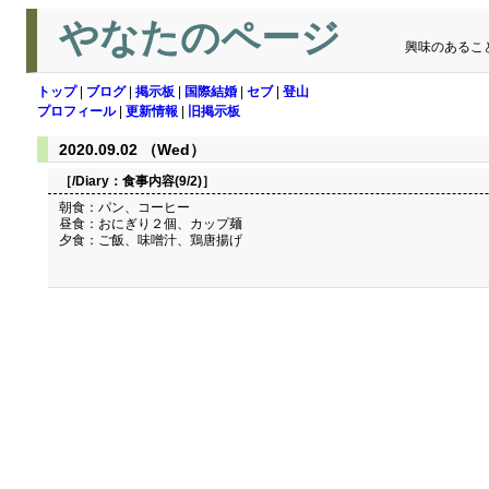
やなたのページ
興味のあるこ
トップ
|
ブログ
|
掲示板
|
国際結婚
|
セブ
|
登山
プロフィール
|
更新情報
|
旧掲示板
2020.09.02 （Wed）
［/Diary：
食事内容(9/2)
］
朝食：パン、コーヒー
昼食：おにぎり２個、カップ麺
夕食：ご飯、味噌汁、鶏唐揚げ