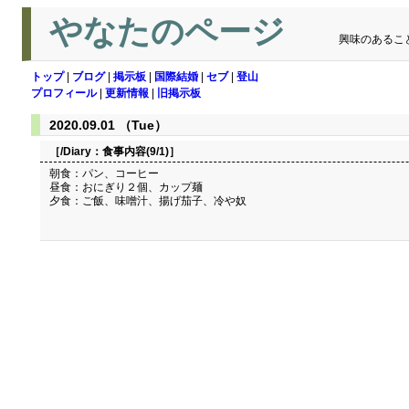
やなたのページ
興味のあるこ
トップ
|
ブログ
|
掲示板
|
国際結婚
|
セブ
|
登山
プロフィール
|
更新情報
|
旧掲示板
2020.09.01 （Tue）
［/Diary：
食事内容(9/1)
］
朝食：パン、コーヒー
昼食：おにぎり２個、カップ麺
夕食：ご飯、味噌汁、揚げ茄子、冷や奴