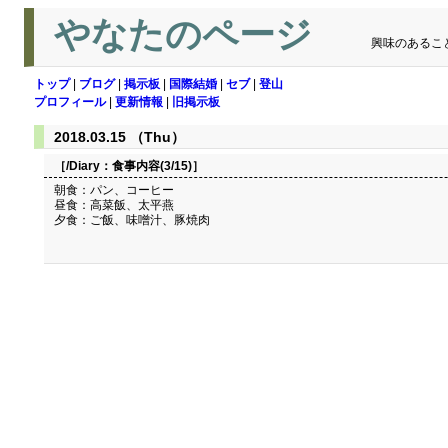
やなたのページ
興味のあるこ
トップ
|
ブログ
|
掲示板
|
国際結婚
|
セブ
|
登山
プロフィール
|
更新情報
|
旧掲示板
2018.03.15 （Thu）
［/Diary：
食事内容(3/15)
］
朝食：パン、コーヒー
昼食：高菜飯、太平燕
夕食：ご飯、味噌汁、豚焼肉