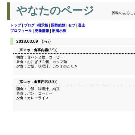
やなたのページ
興味のあるこ
トップ
|
ブログ
|
掲示板
|
国際結婚
|
セブ
|
登山
プロフィール
|
更新情報
|
旧掲示板
2018.03.09 （Fri）
［/Diary：
食事内容(3/9)
］
朝食：食パン２枚、コーヒー
昼食：おにぎり２個、カップ麺
夕食：ご飯、味噌汁、カツオのたたき
［/Diary：
食事内容(3/8)
］
朝食：ご飯、味噌汁、納豆
昼食：パン、コーヒー
夕食：カレーライス