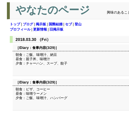
やなたのページ
興味のあるこ
トップ
|
ブログ
|
掲示板
|
国際結婚
|
セブ
|
登山
プロフィール
|
更新情報
|
旧掲示板
2018.03.30 （Fri）
［/Diary：
食事内容(3/29)
］
朝食：ご飯、味噌汁、納豆
昼食：親子丼、味噌汁
夕食：チャーハン、スープ、餃子
［/Diary：
食事内容(3/29)
］
朝食：ピザ、コーヒー
昼食：味噌ラーメン
夕食：ご飯、味噌汁、ハンバーグ