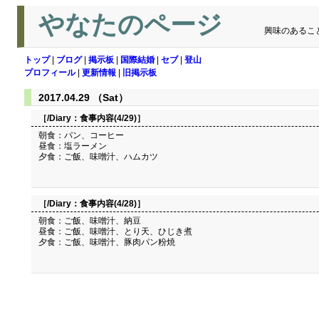
やなたのページ
興味のあるこ
トップ
|
ブログ
|
掲示板
|
国際結婚
|
セブ
|
登山
プロフィール
|
更新情報
|
旧掲示板
2017.04.29 （Sat）
［/Diary：
食事内容(4/29)
］
朝食：パン、コーヒー
昼食：塩ラーメン
夕食：ご飯、味噌汁、ハムカツ
［/Diary：
食事内容(4/28)
］
朝食：ご飯、味噌汁、納豆
昼食：ご飯、味噌汁、とり天、ひじき煮
夕食：ご飯、味噌汁、豚肉パン粉焼