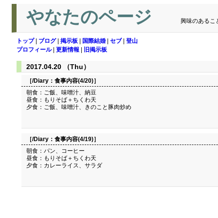
やなたのページ
興味のあるこ
トップ
|
ブログ
|
掲示板
|
国際結婚
|
セブ
|
登山
プロフィール
|
更新情報
|
旧掲示板
2017.04.20 （Thu）
［/Diary：
食事内容(4/20)
］
朝食：ご飯、味噌汁、納豆
昼食：もりそば＋ちくわ天
夕食：ご飯、味噌汁、きのこと豚肉炒め
［/Diary：
食事内容(4/19)
］
朝食：パン、コーヒー
昼食：もりそば＋ちくわ天
夕食：カレーライス、サラダ