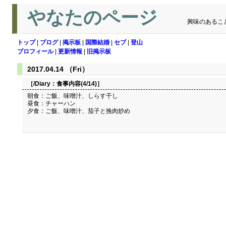
やなたのページ
興味のあるこ
トップ
|
ブログ
|
掲示板
|
国際結婚
|
セブ
|
登山
プロフィール
|
更新情報
|
旧掲示板
2017.04.14 （Fri）
［/Diary：
食事内容(4/14)
］
朝食：ご飯、味噌汁、しらす干し
昼食：チャーハン
夕食：ご飯、味噌汁、茄子と挽肉炒め