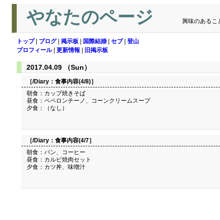
やなたのページ
興味のあるこ
トップ
|
ブログ
|
掲示板
|
国際結婚
|
セブ
|
登山
プロフィール
|
更新情報
|
旧掲示板
2017.04.09 （Sun）
［/Diary：
食事内容(4/8)
］
朝食：カップ焼きそば
昼食：ペペロンチーノ、コーンクリームスープ
夕食：（なし）
［/Diary：
食事内容(4/7
］
朝食：パン、コーヒー
昼食：カルビ焼肉セット
夕食：カツ丼、味噌汁