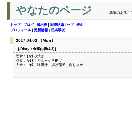
やなたのページ
興味のあるこ
トップ
|
ブログ
|
掲示板
|
国際結婚
|
セブ
|
登山
プロフィール
|
更新情報
|
旧掲示板
2017.04.03 （Mon）
［/Diary：
食事内容(4/3)
］
朝食：お好み焼き
昼食：かけうどん＋かき揚げ
夕食：ご飯、味噌汁、揚げ茄子、肉じゃが