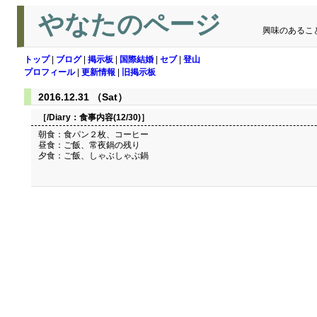
やなたのページ
興味のあるこ
トップ
|
ブログ
|
掲示板
|
国際結婚
|
セブ
|
登山
プロフィール
|
更新情報
|
旧掲示板
2016.12.31 （Sat）
［/Diary：
食事内容(12/30)
］
朝食：食パン２枚、コーヒー
昼食：ご飯、常夜鍋の残り
夕食：ご飯、しゃぶしゃぶ鍋