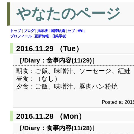
やなたのページ
トップ
|
ブログ
|
掲示板
|
国際結婚
|
セブ
|
登山
プロフィール
|
更新情報
|
旧掲示板
2016.11.29 （Tue）
［/Diary：
食事内容(11/29)
］
朝食：ご飯、味噌汁、ソーセージ、紅鮭
昼食：（なし）
夕食：ご飯、味噌汁、豚肉パン粉焼
Posted at 2016
2016.11.28 （Mon）
［/Diary：
食事内容(11/28)
］