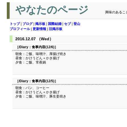
やなたのページ
興味のあるこ
トップ
|
ブログ
|
掲示板
|
国際結婚
|
セブ
|
登山
プロフィール
|
更新情報
|
旧掲示板
2016.12.07 （Wed）
［/Diary：
食事内容(12/6)
］
朝食：ご飯、味噌汁、厚揚げ焼き
昼食：かけうどん＋かき揚げ
夕食：ご飯、常夜鍋
［/Diary：
食事内容(12/5)
］
朝食：パン、コーヒー
昼食：かけうどん＋かき揚げ
夕食：ご飯、味噌汁、豚生姜焼き