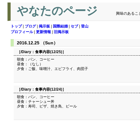
やなたのページ
興味のあるこ
トップ
|
ブログ
|
掲示板
|
国際結婚
|
セブ
|
登山
プロフィール
|
更新情報
|
旧掲示板
2016.12.25 （Sun）
［/Diary：
食事内容(12/25)
］
朝食：パン、コーヒー
昼食：（なし）
夕食：ご飯、味噌汁、エビフライ、肉団子
［/Diary：
食事内容(12/24)
］
朝食：パン、コーヒー
昼食：チャーシュー丼
夕食：寿司、ピザ、焼き鳥、ビール