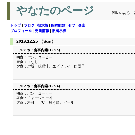
やなたのページ
興味のあるこ
トップ
|
ブログ
|
掲示板
|
国際結婚
|
セブ
|
登山
プロフィール
|
更新情報
|
旧掲示板
2016.12.25 （Sun）
［/Diary：
食事内容(12/25)
］
朝食：パン、コーヒー
昼食：（なし）
夕食：ご飯、味噌汁、エビフライ、肉団子
［/Diary：
食事内容(12/24)
］
朝食：パン、コーヒー
昼食：チャーシュー丼
夕食：寿司、ピザ、焼き鳥、ビール