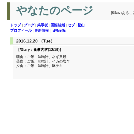
やなたのページ
興味のあるこ
トップ
|
ブログ
|
掲示板
|
国際結婚
|
セブ
|
登山
プロフィール
|
更新情報
|
旧掲示板
2016.12.20 （Tue）
［/Diary：
食事内容(12/19)
］
朝食：ご飯、味噌汁、ネギ叉焼
昼食：ご飯、味噌汁、イカの塩辛
夕食：ご飯、味噌汁、豚テキ