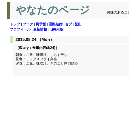
やなたのページ
興味のあるこ
トップ
|
ブログ
|
掲示板
|
国際結婚
|
セブ
|
登山
プロフィール
|
更新情報
|
旧掲示板
2015.08.24 （Mon）
［/Diary：
食事内容(8/24)
］
朝食：ご飯、味噌汁、しらす干し
昼食：ミックスフライ弁当
夕食：ご飯、味噌汁、きのこと豚肉炒め