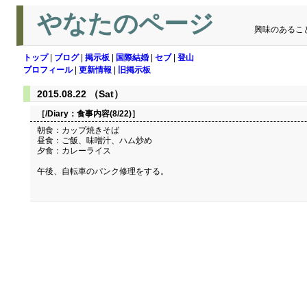
やなたのページ
興味のあるこ
トップ
|
ブログ
|
掲示板
|
国際結婚
|
セブ
|
登山
プロフィール
|
更新情報
|
旧掲示板
2015.08.22 （Sat）
［/Diary：
食事内容(8/22)
］
朝食：カップ焼きそば
昼食：ご飯、味噌汁、ハム炒め
夕食：カレーライス
午後、自転車のパンク修理をする。