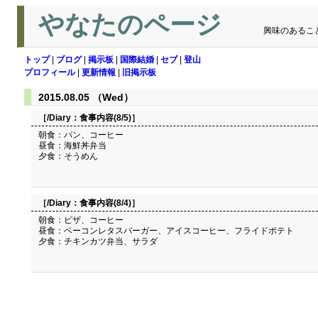
やなたのページ
興味のあるこ
トップ
|
ブログ
|
掲示板
|
国際結婚
|
セブ
|
登山
プロフィール
|
更新情報
|
旧掲示板
2015.08.05 （Wed）
［/Diary：
食事内容(8/5)
］
朝食：パン、コーヒー
昼食：海鮮丼弁当
夕食：そうめん
［/Diary：
食事内容(8/4)
］
朝食：ピザ、コーヒー
昼食：ベーコンレタスバーガー、アイスコーヒー、フライドポテト
夕食：チキンカツ弁当、サラダ