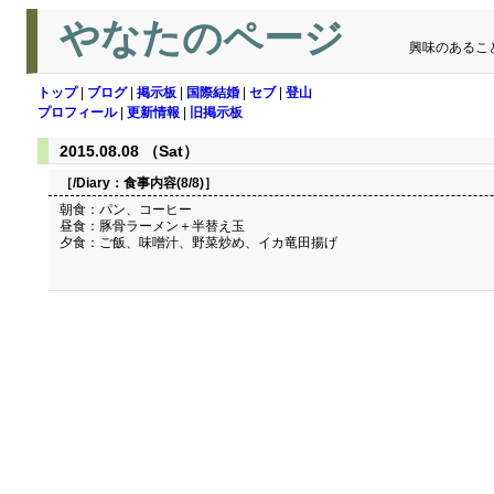
やなたのページ
興味のあるこ
トップ
|
ブログ
|
掲示板
|
国際結婚
|
セブ
|
登山
プロフィール
|
更新情報
|
旧掲示板
2015.08.08 （Sat）
［/Diary：
食事内容(8/8)
］
朝食：パン、コーヒー
昼食：豚骨ラーメン＋半替え玉
夕食：ご飯、味噌汁、野菜炒め、イカ竜田揚げ