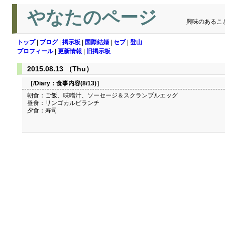
やなたのページ
興味のあるこ
トップ
|
ブログ
|
掲示板
|
国際結婚
|
セブ
|
登山
プロフィール
|
更新情報
|
旧掲示板
2015.08.13 （Thu）
［/Diary：
食事内容(8/13)
］
朝食：ご飯、味噌汁、ソーセージ＆スクランブルエッグ
昼食：リンゴカルビランチ
夕食：寿司