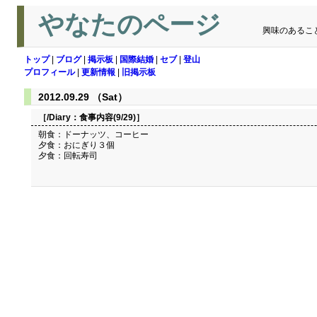
やなたのページ
興味のあるこ
トップ
|
ブログ
|
掲示板
|
国際結婚
|
セブ
|
登山
プロフィール
|
更新情報
|
旧掲示板
2012.09.29 （Sat）
［/Diary：
食事内容(9/29)
］
朝食：ドーナッツ、コーヒー
夕食：おにぎり３個
夕食：回転寿司