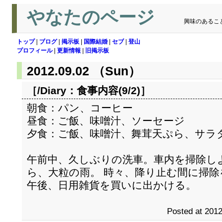
やなたのページ
興味のあるこ
トップ
|
ブログ
|
掲示板
|
国際結婚
|
セブ
|
登山
プロフィール
|
更新情報
|
旧掲示板
2012.09.02 （Sun）
［/Diary：
食事内容(9/2)
］
朝食：パン、コーヒー
昼食：ご飯、味噌汁、ソーセージ
夕食：ご飯、味噌汁、舞茸天ぷら、サラ
午前中、久しぶりの洗車。車内を掃除し
ら、大粒の雨。 時々、降り止む間に掃
午後、日用雑貨を買いに出かける。
Posted at 2012