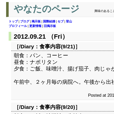
やなたのページ
興味のあるこ
トップ
|
ブログ
|
掲示板
|
国際結婚
|
セブ
|
登山
プロフィール
|
更新情報
|
旧掲示板
2012.09.21 （Fri）
［/Diary：
食事内容(9/21)
］
朝食：パン、コーヒー
昼食：ナポリタン
夕食：ご飯、味噌汁、揚げ茄子、肉じゃ
午前中、２ヶ月毎の病院へ。午後から出
Posted at 201
［/Diary：
食事内容(9/20)
］