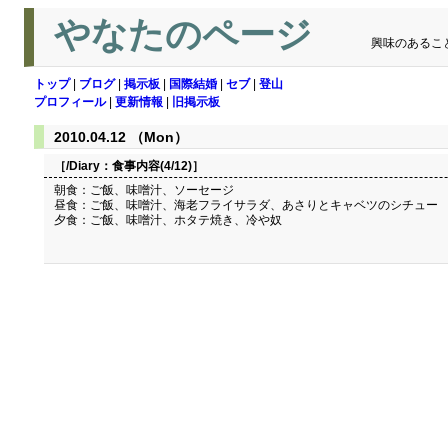
やなたのページ
興味のあるこ
トップ
|
ブログ
|
掲示板
|
国際結婚
|
セブ
|
登山
プロフィール
|
更新情報
|
旧掲示板
2010.04.12 （Mon）
［/Diary：
食事内容(4/12)
］
朝食：ご飯、味噌汁、ソーセージ
昼食：ご飯、味噌汁、海老フライサラダ、あさりとキャベツのシチュー
夕食：ご飯、味噌汁、ホタテ焼き、冷や奴