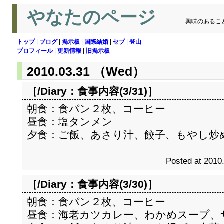
やなたのページ
興味のあるこ
トップ
|
ブログ
|
掲示板
|
国際結婚
|
セブ
|
登山
プロフィール
|
更新情報
|
旧掲示板
2010.03.31 （Wed）
［/Diary：
食事内容(3/31)
］
朝食：食パン２枚、コーヒー
昼食：塩タンメン
夕食：ご飯、あさり汁、餃子、もやし炒
Posted at 2010
［/Diary：
食事内容(3/30)
］
朝食：食パン２枚、コーヒー
昼食：海老カツカレー、わかめスープ、