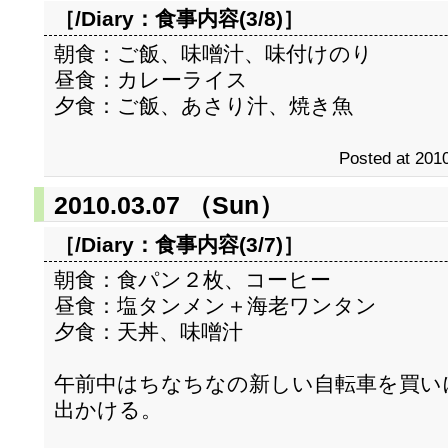
［/Diary：
食事内容(3/8)
］
朝食：ご飯、味噌汁、味付けのり
昼食：カレーライス
夕食：ご飯、あさり汁、焼き魚
Posted at 2010
2010.03.07 （Sun）
［/Diary：
食事内容(3/7)
］
朝食：食パン２枚、コーヒー
昼食：塩タンメン＋海老ワンタン
夕食：天丼、味噌汁
午前中はちなちなの新しい自転車を買い
出かける。