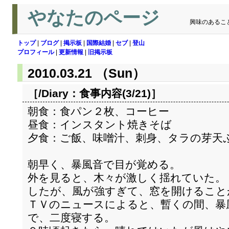
やなたのページ
興味のあるこ
トップ
|
ブログ
|
掲示板
|
国際結婚
|
セブ
|
登山
プロフィール
|
更新情報
|
旧掲示板
2010.03.21 （Sun）
［/Diary：
食事内容(3/21)
］
朝食：食パン２枚、コーヒー
昼食：インスタント焼きそば
夕食：ご飯、味噌汁、刺身、タラの芽天
朝早く、暴風音で目が覚める。
外を見ると、木々が激しく揺れていた。
したが、風が強すぎて、窓を開けること
ＴＶのニュースによると、暫くの間、暴
で、二度寝する。