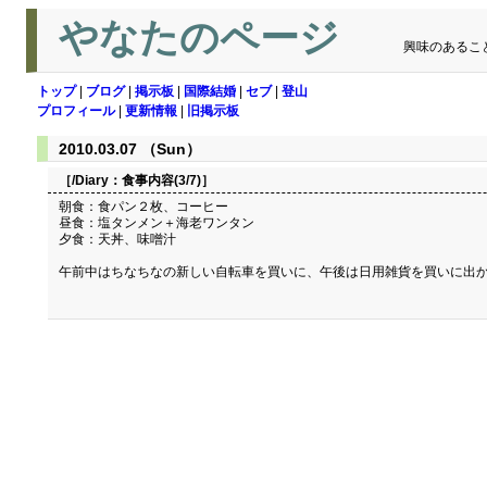
やなたのページ
興味のあるこ
トップ
|
ブログ
|
掲示板
|
国際結婚
|
セブ
|
登山
プロフィール
|
更新情報
|
旧掲示板
2010.03.07 （Sun）
［/Diary：
食事内容(3/7)
］
朝食：食パン２枚、コーヒー
昼食：塩タンメン＋海老ワンタン
夕食：天丼、味噌汁
午前中はちなちなの新しい自転車を買いに、午後は日用雑貨を買いに出