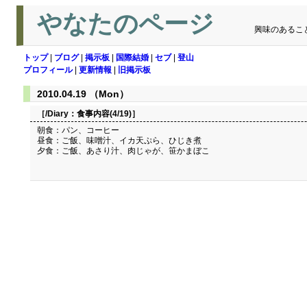
やなたのページ
興味のあるこ
トップ
|
ブログ
|
掲示板
|
国際結婚
|
セブ
|
登山
プロフィール
|
更新情報
|
旧掲示板
2010.04.19 （Mon）
［/Diary：
食事内容(4/19)
］
朝食：パン、コーヒー
昼食：ご飯、味噌汁、イカ天ぷら、ひじき煮
夕食：ご飯、あさり汁、肉じゃが、笹かまぼこ