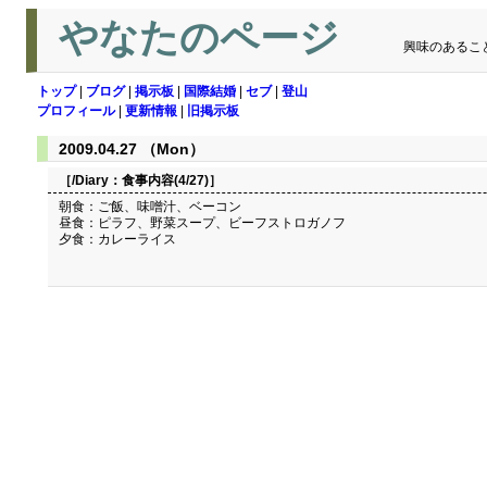
やなたのページ
興味のあるこ
トップ
|
ブログ
|
掲示板
|
国際結婚
|
セブ
|
登山
プロフィール
|
更新情報
|
旧掲示板
2009.04.27 （Mon）
［/Diary：
食事内容(4/27)
］
朝食：ご飯、味噌汁、ベーコン
昼食：ピラフ、野菜スープ、ビーフストロガノフ
夕食：カレーライス