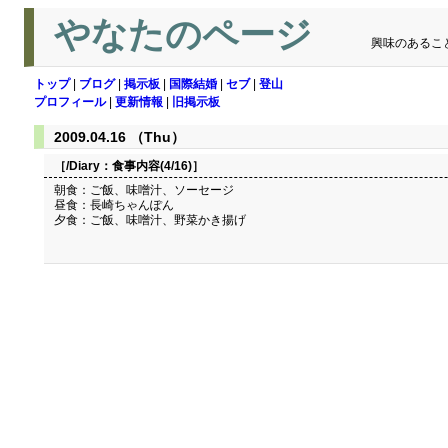
やなたのページ
興味のあるこ
トップ
|
ブログ
|
掲示板
|
国際結婚
|
セブ
|
登山
プロフィール
|
更新情報
|
旧掲示板
2009.04.16 （Thu）
［/Diary：
食事内容(4/16)
］
朝食：ご飯、味噌汁、ソーセージ
昼食：長崎ちゃんぽん
夕食：ご飯、味噌汁、野菜かき揚げ