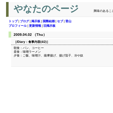
やなたのページ
興味のあるこ
トップ
|
ブログ
|
掲示板
|
国際結婚
|
セブ
|
登山
プロフィール
|
更新情報
|
旧掲示板
2009.04.02 （Thu）
［/Diary：
食事内容(4/2)
］
朝食：パン、コーヒー
昼食：味噌ラーメン
夕食：ご飯、味噌汁、薩摩揚げ、揚げ茄子、冷や奴