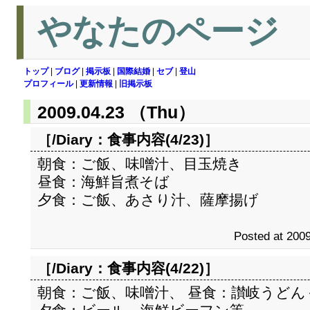
やなたのページ
トップ
|
ブログ
|
掲示板
|
国際結婚
|
セブ
|
登山
プロフィール
|
更新情報
|
旧掲示板
2009.04.23 （Thu）
［/Diary：
食事内容(4/23)
］
朝食：ご飯、味噌汁、目玉焼き
昼食：海鮮旨煮そば
夕食：ご飯、あさり汁、薩摩揚げ
Posted at 2009
［/Diary：
食事内容(4/22)
］
朝食：ご飯、味噌汁、 昼食：讃岐うどん