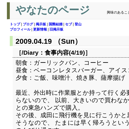
やなたのページ
興味のあるこ
トップ
|
ブログ
|
掲示板
|
国際結婚
|
セブ
|
登山
プロフィール
|
更新情報
|
旧掲示板
2009.04.19 （Sun）
［/Diary：
食事内容(4/19)
］
朝食：ガーリックパン、コーヒー
昼食：ベーコンレタスバーガー、アイス
夕食：ご飯、味噌汁、焼き豚、薩摩揚げ
最近、外出時に作業服とか持って行く必
らないので、 以前、大きいので買わな
との東急ハンズで購入。
その後、成田に飛行機を見に行こうかと
そうなので、 たまには早く帰ろうとい