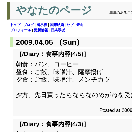
やなたのページ
興味のあるこ
トップ
|
ブログ
|
掲示板
|
国際結婚
|
セブ
|
登山
プロフィール
|
更新情報
|
旧掲示板
2009.04.05 （Sun）
［/Diary：
食事内容(4/5)
］
朝食：パン、コーヒー
昼食：ご飯、味噌汁、薩摩揚げ
夕食：ご飯、味噌汁、メンチカツ
夕方、先日買ったちなちなのめがねを受
Posted at 2009
［/Diary：
食事内容(4/3)
］