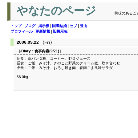
やなたのページ
興味のあるこ
トップ
|
ブログ
|
掲示板
|
国際結婚
|
セブ
|
登山
プロフィール
|
更新情報
|
旧掲示板
2006.09.22 （Fri）
［/Diary：
食事内容(9/21)
］
朝食：食パン２枚、コーヒー、野菜ジュース
昼食：ご飯、みそ汁、きのこと野菜のクリーム煮、炊き合わせ
夕食：ご飯、みそ汁、おろし焼き肉、春雨ごま風味サラダ
66.0kg