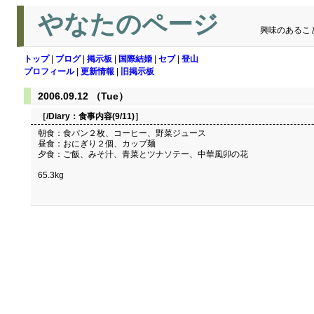
やなたのページ
興味のあるこ
トップ
|
ブログ
|
掲示板
|
国際結婚
|
セブ
|
登山
プロフィール
|
更新情報
|
旧掲示板
2006.09.12 （Tue）
［/Diary：
食事内容(9/11)
］
朝食：食パン２枚、コーヒー、野菜ジュース
昼食：おにぎり２個、カップ麺
夕食：ご飯、みそ汁、青菜とツナソテー、中華風卯の花
65.3kg