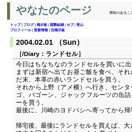
やなたのページ
興味のあるこ
トップ
|
ブログ
|
掲示板
|
国際結婚
|
セブ
|
登山
プロフィール
|
更新情報
|
旧掲示板
2004.02.01 （Sun）
［/Diary：
ランドセル
］
今日はちなちなのランドセルを買いに出
まずは新宿へ出てお昼ご飯を食べ、それ
だ末、本革の赤いランドセルを買う。
それから上野（アメ横）へ行き、センタ
ゴ、バゴーン、ジャックフルーツの缶詰
ーを買う。
最後に、川崎のヨドバシへ寄ってから帰
帰宅後、最後にランドセルを買えば、大