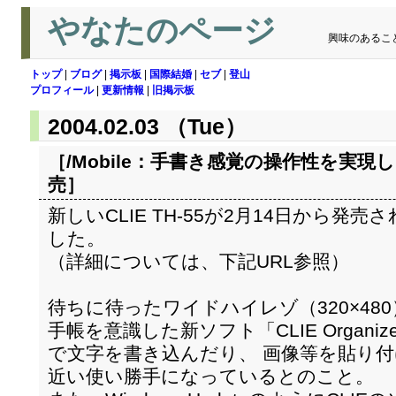
やなたのページ
興味のあるこ
トップ
|
ブログ
|
掲示板
|
国際結婚
|
セブ
|
登山
プロフィール
|
更新情報
|
旧掲示板
2004.02.03 （Tue）
［/Mobile：
手書き感覚の操作性を実現し
売
］
新しいCLIE TH-55が2月14日から
した。
（詳細については、下記URL参照）
待ちに待ったワイドハイレゾ（320×48
手帳を意識した新ソフト「CLIE Organ
で文字を書き込んだり、 画像等を貼り
近い使い勝手になっているとのこと。