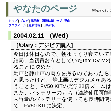
やなたのページ
興味のあるこ
トップ
|
ブログ
|
掲示板
|
国際結婚
|
セブ
|
登山
プロフィール
|
更新情報
|
旧掲示板
2004.02.11 （Wed）
［/Diary：
デジビデ購入
］
今日は休日なので、朝ゆっくり寝ていて
結局、当初買おうとしていたIXY DV M2は
ることに決めた。
動画と静止画の両方を撮るのであったら、I
と思ったけど、 静止画はデジカメがあ
うことと、FV50 KITの光学22倍ズーム
また、バッテリーのもち（連続使用可能時間
大容量のバッテリーを使っても長時間使
で、FV50 KITに決定。